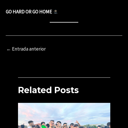
GO HARD OR GO HOME
Navegación
←
Entrada anterior
de
entradas
Related Posts