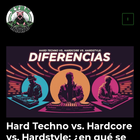
Ir
al
contenido
Ma
Me
Hard Techno vs. Hardcore
vs. Hardstyle: ¿en qué se