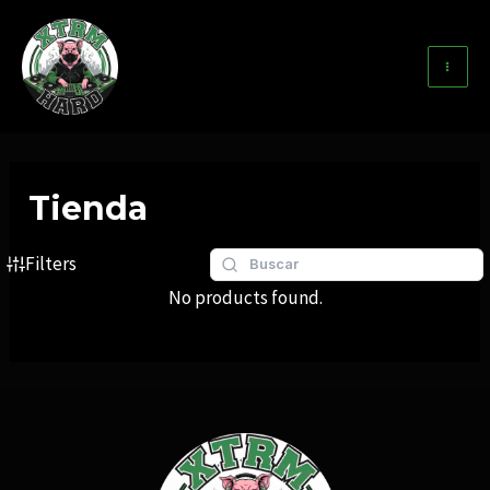
Ir
al
contenido
Ma
Me
Tienda
Filters
No products found.